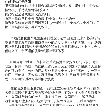
产品涉及产销研发：
服装鞋帽服饰玩具行业用金属探测仪器(检针机、验针机、平台式
检针机、手持式检针器)系列；
食品行业全金属检测仪器系列；
快速重量自动称重分拣系统-检重称、称重机系列；
防盗防暴检查金属探测器系列（X光验针机，安检机，安检门，手
持式金属探测器）等系列设备。
本着品牌化生产经营服务的理念，公司自创建以来严格实行高
质量的技术发展战略和诚信服务的态度，从产品的研发、生产到销
售及售后服务都严格按照ISO2000国际质量标准体系的要求，全过
程建立了一套严谨的质量管理和保证体系。
公司自开业以来一直非常注重诚信并且保持良好的信誉。凭借
敬业、务实、高质、高效的工作态度以及宏厚技术力量赢得大量客
户的顶力支持；公司的产品及业务遍及全国，远销海外；是一家重
合同，守信誉，高效率，高质量的优秀企业 ,目前是业界最具实力
之一的金属探测设备器材的供货商。
在销售及售后服务方面，我司建立完善之客户服务体系，由多
名资深高级销售工程师为客户提供快捷、有效的技术支持及商务服
务。公司对所销售的产品一律实行三包。公司理念：“诚信为本、
追求卓越！”坚持“以市场为导向，以技术为基础、以质量为根本，
以营销为龙头”的原则，愿与广大客户共建一条和谐的健康的发展