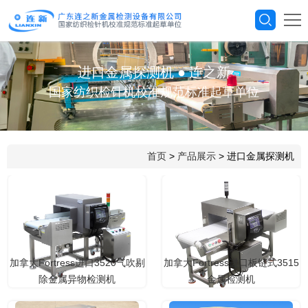
进口金属探测机
●
连之新
国家纺织检针机校准规范标准起草单位
首页
>
产品展示
> 进口金属探测机
加拿大Fortress进口3520气吹剔
加拿大Fortress进口板链式3515
除金属异物检测机
金属检测机