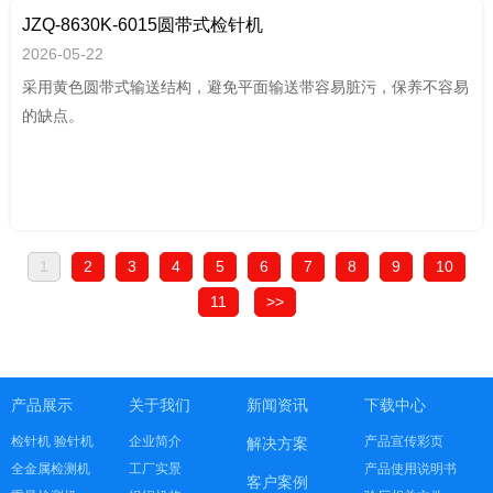
JZQ-8630K-6015圆带式检针机
2026-05-22
采用黄色圆带式输送结构，避免平面输送带容易脏污，保养不容易
的缺点。
1
2
3
4
5
6
7
8
9
10
11
>>
产品展示
关于我们
新闻资讯
下载中心
检针机 验针机
企业简介
产品宣传彩页
解决方案
全金属检测机
工厂实景
产品使用说明书
客户案例