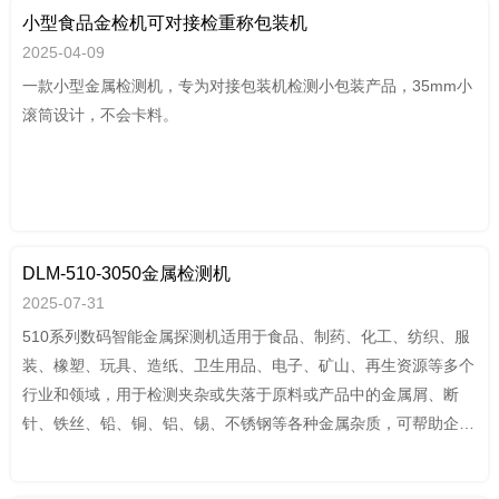
出机的螺杆、缸体、喷口等故障，也会产生管道堵塞、流动阻滞、
小型食品金检机可对接检重称包装机
出口堵塞、划损产品等问题。金属杂质也可能会伤害消费者，引起
2025-04-09
巨额索赔。鉴于上述原因，在准备使用回料时就必须考虑潜在的金
一款小型金属检测机，专为对接包装机检测小包装产品，35mm小
属污染带来的风险，以及如何将这种风险最大程度地减少。必须尽
滚筒设计，不会卡料。
可能排除这些潜在的金属颗粒杂质！最简单的办法是：使用全金属
分离器，它可以自动检测并分离出颗粒、线状金属杂质 – 只要是金
属就能检测到并排除，不管是不锈钢、铜、铝、锌、钢，还是铁。
DLM-510-3050金属检测机
2025-07-31
510系列数码智能金属探测机适用于食品、制药、化工、纺织、服
装、橡塑、玩具、造纸、卫生用品、电子、矿山、再生资源等多个
行业和领域，用于检测夹杂或失落于原料或产品中的金属屑、断
针、铁丝、铅、铜、铝、锡、不锈钢等各种金属杂质，可帮助企业
通过HACCP,GMP,FDA,QS,ISO9001 等认证。