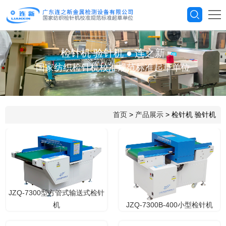
检针机 验针机
●
连之新
国家纺织检针机校准规范标准起草单位
首页
>
产品展示
> 检针机 验针机
JZQ-7300型方管式输送式检针
机
JZQ-7300B-400小型检针机