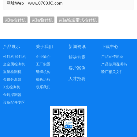
网址Web：www.0769JC.com
宽幅检针机
宽幅验针机
宽幅输送带式检针机
产品展示
关于我们
新闻资讯
下载中心
检针机 验针机
企业简介
产品宣传彩页
解决方案
全金属检测机
工厂实景
产品使用说明书
客户案例
重量检测机
组织机构
验厂相关文件
人才招聘
金属分离器
成长历程
X光检测机
联系我们
金属探测器
设备配件专区