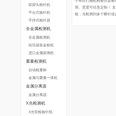
于布匹打圈机检验台及验
双探头检针机
用。宽度可任意定制！ 
平台式验针机
能，当检测到多个断针或
手持式检针器
示灯可对应亮起多个灯位
区提示，提升排查效率与检
全金属检测机
全金属检测机
铝箔袋装金检机
进口金属探测机
重量检测机
自动检重称
金属与重量一体机
金属分离器
金属分离器
X光检测机
X光安检验针机