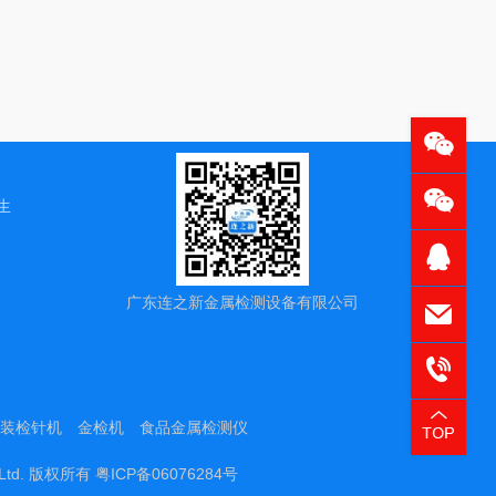
在线微信客
在线微信客
陈生
QQ客服
广东连之新金属检测设备有限公司
0769@07
137235
装检针机
金检机
食品金属检测仪
, Ltd. 版权所有
粤ICP备06076284号