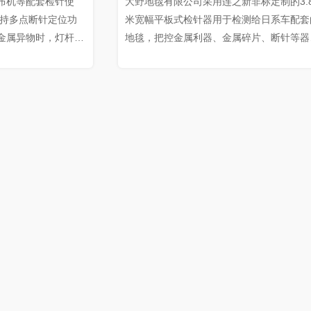
布机等配套检针使
大野地毯有限公司采用连之新非标定制的3.8
支持多点断针定位功
米宽幅平板式检针器用于检测给日系车配套
金属异物时，灯杆指
地毯，把控金属利器、金属碎片、断针等器
，实现断针位置的分
物，杜绝混入成品环节。该公司原采用日本
测精度‌。
针器，太短不适用，现在全部更换为连新牌
制平台式检针器。速度在20-30米/分钟，检
厚度1-2cm，检测灵敏度最高可检测出0.8-
1.5mm铁球。