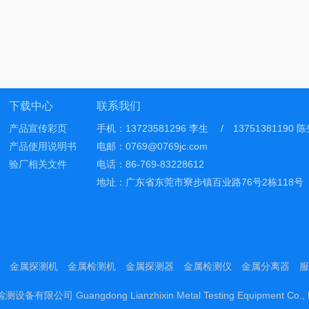
下载中心
联系我们
产品宣传彩页
手机：13723581296 李生 / 13751381190 
产品使用说明书
电邮：0769@0769jc.com
验厂相关文件
电话：86-769-83228612
地址：广东省东莞市寮步镇百业路76号2栋118号
金属探测机
金属检测机
金属探测器
金属检测仪
金属分离器
服
备有限公司 Guangdong Lianzhixin Metal Testing Equipment Co.