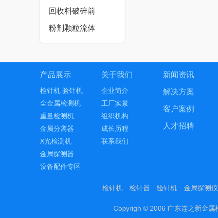
回收料破碎前
粉剂颗粒流体
产品展示
关于我们
新闻资讯
检针机 验针机
企业简介
解决方案
全金属检测机
工厂实景
客户案例
重量检测机
组织机构
人才招聘
金属分离器
成长历程
X光检测机
联系我们
金属探测器
设备配件专区
检针机
检针器
验针机
金属探测仪
Copyrigh © 2006 广东连之新金属检测设