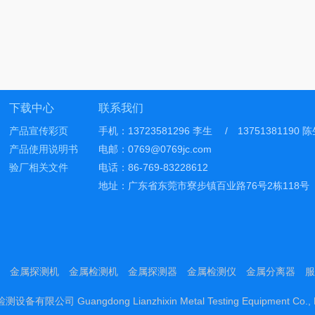
下载中心
联系我们
产品宣传彩页
手机：13723581296 李生 / 13751381190 
产品使用说明书
电邮：0769@0769jc.com
验厂相关文件
电话：86-769-83228612
地址：广东省东莞市寮步镇百业路76号2栋118号
金属探测机
金属检测机
金属探测器
金属检测仪
金属分离器
服
备有限公司 Guangdong Lianzhixin Metal Testing Equipment Co.