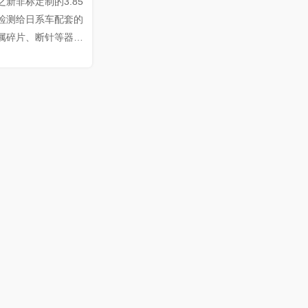
新非标定制的3.85
检测给日系车配套的
属碎片、断针等器
该公司原采用日本检
全部更换为连新牌定
-30米/分钟，检测
高可检测出0.8-