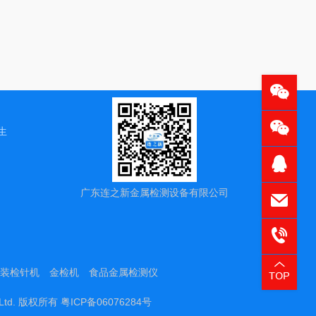
在线微信客
在线微信客
陈生
QQ客服
广东连之新金属检测设备有限公司
0769@07
137235
装检针机
金检机
食品金属检测仪
, Ltd. 版权所有
粤ICP备06076284号