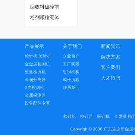
回收料破碎前
粉剂颗粒流体
产品展示
关于我们
新闻资讯
检针机 验针机
企业简介
解决方案
全金属检测机
工厂实景
客户案例
重量检测机
组织机构
人才招聘
金属分离器
成长历程
X光检测机
联系我们
金属探测器
设备配件专区
检针机
检针器
验针机
金属探测仪
Copyrigh © 2006 广东连之新金属检测设