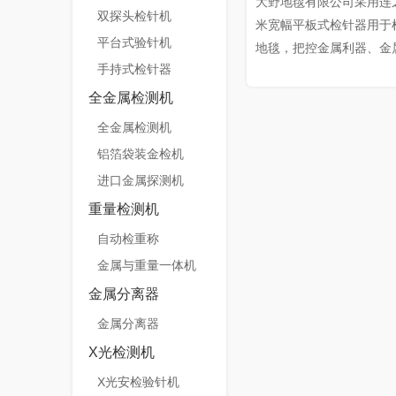
大野地毯有限公司采用连之
双探头检针机
米宽幅平板式检针器用于
平台式验针机
地毯，把控金属利器、金
手持式检针器
物，杜绝混入成品环节。
针器，太短不适用，现在
全金属检测机
制平台式检针器。速度在20
全金属检测机
厚度1-2cm，检测灵敏度最
铝箔袋装金检机
1.5mm铁球。
进口金属探测机
重量检测机
自动检重称
金属与重量一体机
金属分离器
金属分离器
X光检测机
X光安检验针机