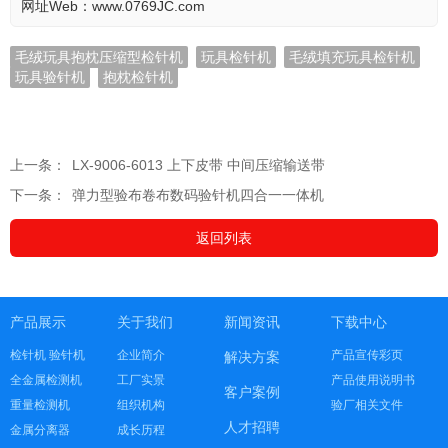
网址Web：www.0769JC.com
毛绒玩具抱枕压缩型检针机
玩具检针机
毛绒填充玩具检针机
玩具验针机
抱枕检针机
上一条：
LX-9006-6013 上下皮带 中间压缩输送带
下一条：
弹力型验布卷布数码验针机四合一一体机
返回列表
产品展示
关于我们
新闻资讯
下载中心
检针机 验针机
企业简介
产品宣传彩页
解决方案
全金属检测机
工厂实景
产品使用说明书
客户案例
重量检测机
组织机构
验厂相关文件
人才招聘
金属分离器
成长历程