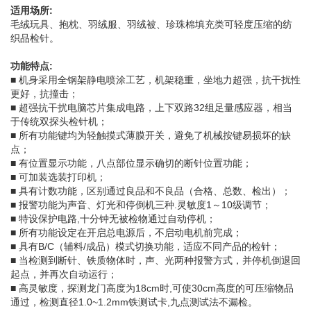
适用场所:
毛绒玩具、抱枕、羽绒服、羽绒被、珍珠棉填充类可轻度压缩的纺
织品检针。
功能特点:
■ 机身采用全钢架静电喷涂工艺，机架稳重，坐地力超强，抗干扰性
更好，抗撞击；
■ 超强抗干扰电脑芯片集成电路，上下双路32组足量感应器，相当
于传统双探头检针机；
■ 所有功能键均为轻触摸式薄膜开关，避免了机械按键易损坏的缺
点；
■ 有位置显示功能，八点部位显示确切的断针位置功能；
■ 可加装选装打印机；
■ 具有计数功能，区别通过良品和不良品（合格、总数、检出）；
■ 报警功能为声音、灯光和停倒机三种.灵敏度1～10级调节；
■ 特设保护电路,十分钟无被检物通过自动停机；
■ 所有功能设定在开启总电源后，不启动电机前完成；
■ 具有B/C（辅料/成品）模式切换功能，适应不同产品的检针；
■ 当检测到断针、铁质物体时，声、光两种报警方式，并停机倒退回
起点，并再次自动运行；
■ 高灵敏度，探测龙门高度为18cm时,可使30cm高度的可压缩物品
通过，检测直径1.0~1.2mm铁测试卡,九点测试法不漏检。