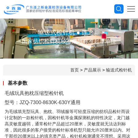
输送式检针机
●
连之新
国家纺织检针机校准规范标准起草单位
首页
>
产品展示
>
输送式检针机
基本参数
毛绒玩具抱枕压缩型检针机
型号：JZQ-7300-8630K-630Y通用
为毛绒填充型玩具、抱枕、羽绒服等可轻度压缩的纺织品检针而设
计定制的一款检针机，因检针机等金属探测机的特性决定，龙门越
高灵敏度越弱，通常检针产品超过20厘米，灵敏度就无法达到标
准，因此很多的客户接受的检针标准机型只能允许20厘米以内。对
于那些20厘米以上的填充类产品，检针机检测通常不理想。采用这