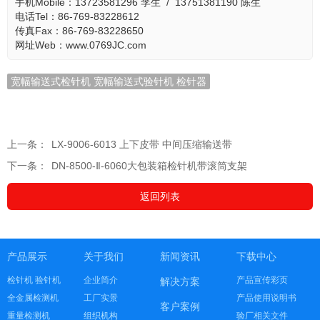
手机Mobile：13723581296 李生 / 13751381190 陈生
电话Tel：86-769-83228612
传真Fax：86-769-83228650
网址Web：www.0769JC.com
宽幅输送式检针机 宽幅输送式验针机 检针器
上一条：
LX-9006-6013 上下皮带 中间压缩输送带
下一条：
DN-8500-Ⅱ-6060大包装箱检针机带滚筒支架
返回列表
产品展示
关于我们
新闻资讯
下载中心
检针机 验针机
企业简介
产品宣传彩页
解决方案
全金属检测机
工厂实景
产品使用说明书
客户案例
重量检测机
组织机构
验厂相关文件