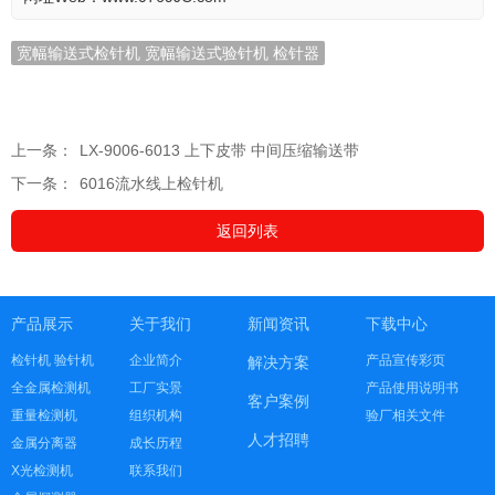
宽幅输送式检针机 宽幅输送式验针机 检针器
上一条：
LX-9006-6013 上下皮带 中间压缩输送带
下一条：
6016流水线上检针机
返回列表
产品展示
关于我们
新闻资讯
下载中心
检针机 验针机
企业简介
产品宣传彩页
解决方案
全金属检测机
工厂实景
产品使用说明书
客户案例
重量检测机
组织机构
验厂相关文件
人才招聘
金属分离器
成长历程
X光检测机
联系我们