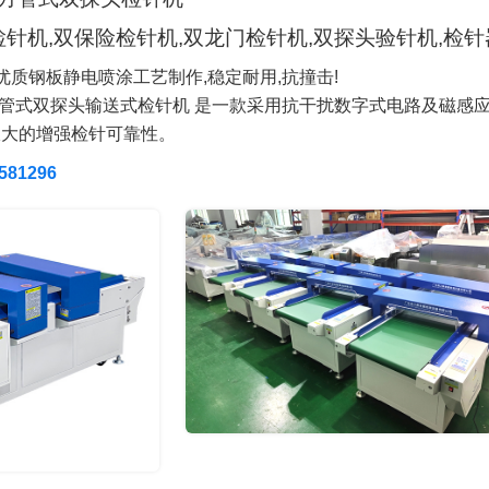
针机,双保险检针机,双龙门检针机,双探头验针机,检针
优质钢板静电喷涂工艺制作,稳定耐用,抗撞击!
干扰方管式双探头输送式检针机 是一款采用抗干扰数字式电路及磁
极大的增强检针可靠性。
81296