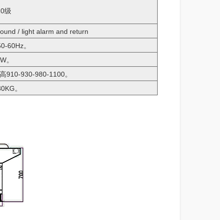
10级
light alarm and return
50-60Hz。
0W。
910-930-980-1100。
80KG。