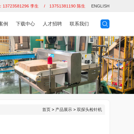
3723581296 李生 / 13751381190 陈生
ENGLISH
案例
下载中心
人才招聘
联系我们
首页
>
产品展示
>
双探头检针机