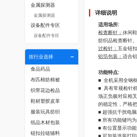
金属探测器
详细说明
金属探测器
适用场所:
设备配件专区
检查断针：
休闲
设备配件专区
纺织品检查断针
过检针：
五金钮
铝箔包装：
适合铝
按行业选择
食品药品
功能特点:
布匹棉纺棉被
■ 全机采用全钢
■ 具有常规检针
织带花边检品
场正负极对应相
鞋材塑胶皮革
的稳定性，严格
服装玩具纺织
■ 超强抗干扰电
■ 所有功能键均
纸品木材包装
■ 有位置显示功
钮扣拉链辅料
■ 可加装选装打