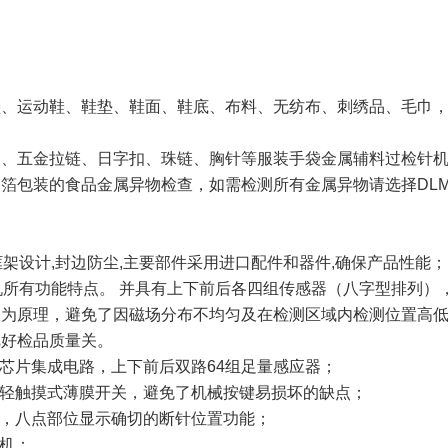
鞋、运动鞋、鞋垫、鞋面、鞋底、布料、无纺布、刺绣品、毛巾
。
扣、五金拉链、日字扣、珠链、胸针等服装手袋金属辅料过检针
箔包装的食品金属异物检查，如需检测所有金属异物请选择DLM-
框架设计,封边防尘,主要部件采用进口配件和器件,确保产品性能
机所有功能特点。 并具有上下前后各四组传感器（八字型排列），
叉为原理，避免了因磁场分布不均匀及在检测区域内检测位置高
把好检品质量关。
脑芯片集成电路，上下前后双路64组足量感应器；
为轻触摸式薄膜开关，避免了机械按键易损坏的缺点；
能，八点部位显示确切的断针位置功能；
印机；