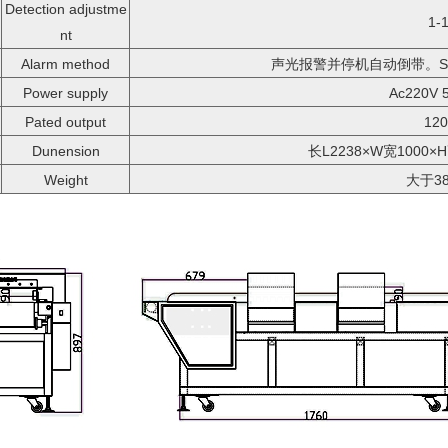
Detection adjustme
1-
nt
Alarm method
声光报警并停机自动倒带。Sound / 
Power supply
Ac220V 
Pated output
12
Dunension
长L2238×W宽1000×H高
Weight
大于3