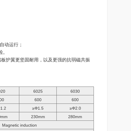
次自动运行；
检。
或铝板护翼更坚固耐用，以及更强的抗弱磁共振
020
6025
6030
00
600
600
1.2
≥Φ1.5
≥Φ2.0
0mm
230mm
280mm
netic induction