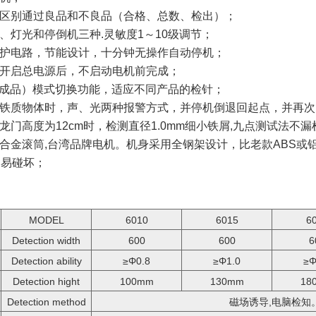
，区别通过良品和不良品（合格、总数、检出）；
音、灯光和停倒机三种.灵敏度1～10级调节；
保护电路，节能设计，十分钟无操作自动停机；
在开启总电源后，不启动电机前完成；
辅料/成品）模式切换功能，适应不同产品的检针；
、铁质物体时，声、光两种报警方式，并停机倒退回起点，并再
龙门高度为12cm时，检测直径1.0mm细小铁屑,九点测试法不漏
铝合金滚筒,台湾品牌电机。机身采用全钢架设计，比老款ABS
不易碰坏；
MODEL
6010
6015
6
Detection width
600
600
6
Detection ability
≥Φ0.8
≥Φ1.0
≥Φ
Detection hight
100mm
130mm
18
Detection method
磁场诱导,电脑检知。Mag