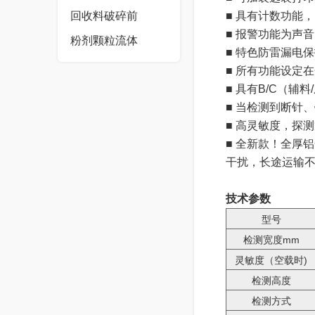
回收料破碎前
■ 具有计数功能
■ 报警功能为声
粉剂颗粒流体
■ 特色防雷漏电
■ 所有功能设定
■ 具有B/C（
■ 当检测到断针
■ 高灵敏度，探测
■ 全新款！全厚
干扰，长途运输
技术参数
型号
检测宽度mm
灵敏度（空载时)
检测高度
检测方式