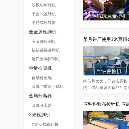
双探头检针机
平台式验针机
手持式检针器
全金属检测机
某月饼厂使用1米宽幅
全金属检测机
铝箔袋装金检机
进口金属探测机
重量检测机
自动检重称
的信号太大，导致实际检
金属与重量一体机
的，强烈建议各食品厂使
金属分离器
厚毛料验布检针机 厚
金属分离器
X光检测机
X光安检验针机