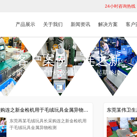
24小时咨询热线：1
产品展示
关于我们
新闻资讯
解决方案
客户
客户案例
连之新
●
国家纺织检针机校准规范标准起草单位
采购连之新金检机用于毛绒玩具金属异物检测
东莞某伟卫生
东莞再某毛绒玩具长采购连之新金检机用
于毛绒玩具金属异物检测