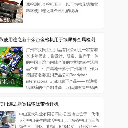
属检测机金检机五台，以下为棉花糖和雪
糕杯使用连之新金检机的现场！
熊使用连之新十余台金检机用于纸尿裤金属检测
广州市汉氏卫生用品有限公司是一家有着
30多年历史，集设计、研发、生产于一体
的中国台湾与内陆合资的大型健康生活用
品企业，生产基地坐落于广州花都。作为
德国著名婴童消费品公司Teddybar
international GmbH旗下产品——泰迪熊
纸尿裤的生产制造商，汉氏拥有集中德两
的产品研发团队以及严格遵循中欧两地一级标准的生产环
使用连之新宽幅输送带检针机
中山宝大鞋业有限公司办公室地址位于一代伟
人孙中山先生的故乡中山，广东省中山市三角
镇金三工业区（邮编：528445）（行政区号：