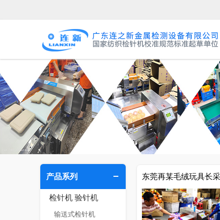
产品系列
东莞再某毛绒玩具长
检针机 验针机
输送式检针机