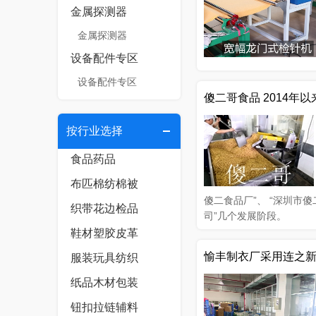
金属探测器
金属探测器
设备配件专区
设备配件专区
傻二哥食品 2014
按行业选择
食品药品
布匹棉纺棉被
傻二食品厂”、 “深圳市
织带花边检品
司”几个发展阶段。
鞋材塑胶皮革
愉丰制衣厂采用连之
服装玩具纺织
纸品木材包装
钮扣拉链辅料