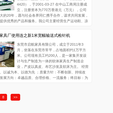
4420），于2001-03-27 在中山工商局注册成
立，注册资本为770万香港元（万元），公司
大的20年，愿与社会各界同仁携手合作，谋求共同发展，
提供优秀的产品和服务。我公司主要经营生产运动鞋、凉
、玩具、手提包、针织布的衣裤、梭织布的衣裤、牛仔布
布手套、围巾、袜子（涉及出口许可证及配额管理的产品
家具厂使用连之新1米宽幅输送式检针机
东莞市启航家具有限公司，成立于2011年3
月，坐落在东莞市常平，占地面积约1万平方
米。公司现有员工约200人，是一家集开发设
计与生产制造为一体的软体家具生产制造企
业，产皮以真皮、布艺沙发及软床为主。 经营
、以诚为本、以德为先 ；质量方针：不断创新、持续改
发展方向：卓越品质、合理价格、一流服务；终目标：为
个温馨舒适的居家环境。
8
>>