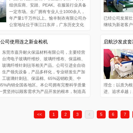
组供应商、安踏、PEAK。在服装行业具备
一定市场。全厂拥有专业人士1000余人，
年产量1千万件以上。愉丰制衣有限公司办
已经公司发展壮
公室地址位于珠江口东岸，广东历史文化
继续为新老客户
厚街镇白濠村工业区，最近因业务需要新增三条全
鞋、布鞋、皮鞋
中三条线全部配备连之新双探头检针机，以高标
的衣裤、布帽、
限公司使用连之新金检机
启航沙发皮套
客户是愉丰的宗旨！
除外）。
东莞市嘉升耐火保温材料有限公司，主要经营
台湾电子玻璃纤维纱、玻璃纤维布、保温棉、
玻璃纤维针刺毡等相关产品。公司引进全自动
生产领先设备，产品多样化，专业研发生产加
工玻璃针刺毡、保温棉。65%远销欧美、中
35%内销全国各地区。本公司拥有完整科学质量
理念：以质为根
一贯坚持以顾客需求为产品开发的根本，制造高
进、追求卓越；
得顾客对公司产品一致好评。
全球客户提供一
<<
1
2
3
4
5
6
7