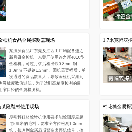
金检机食品金属探测器现场
1.7米宽幅
某滋源食品厂东莞及江西工厂均配备连之
新月饼金检机，东莞厂使用连之新4010型
金检机，可过月饼后检出铁0.8mm 铜
1.0mm 不锈钢1.2mm。因机器宽幅后，单
次通过的食品数量大，导致金检机采集到
测灵敏度数值过低，为了达到高精度检测的目
用窄口径的金属检测机。
街某隆鞋材使用现场
棉花糖金属探
厚毛料鞋材检针机使用要求能检测厚度超
过5厘米的毛料，要求全方位检测1.0mm
铁，检测到金属后报警输出停机信号，控