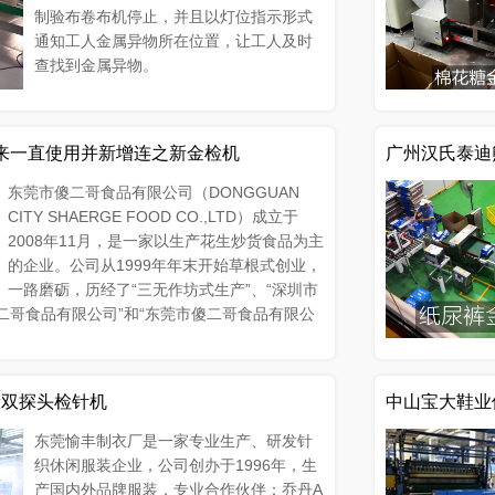
制验布卷布机停止，并且以灯位指示形式
通知工人金属异物所在位置，让工人及时
查找到金属异物。
年以来一直使用并新增连之新金检机
广州汉氏泰迪
东莞市傻二哥食品有限公司（DONGGUAN
CITY SHAERGE FOOD CO.,LTD）成立于
2008年11月，是一家以生产花生炒货食品为主
的企业。公司从1999年年末开始草根式创业，
一路磨砺，历经了“三无作坊式生产”、“深圳市
傻二哥食品有限公司”和“东莞市傻二哥食品有限公
地专业科研人员
境。
新双探头检针机
中山宝大鞋业
东莞愉丰制衣厂是一家专业生产、研发针
织休闲服装企业，公司创办于1996年，生
产国内外品牌服装，专业合作伙伴：乔丹A