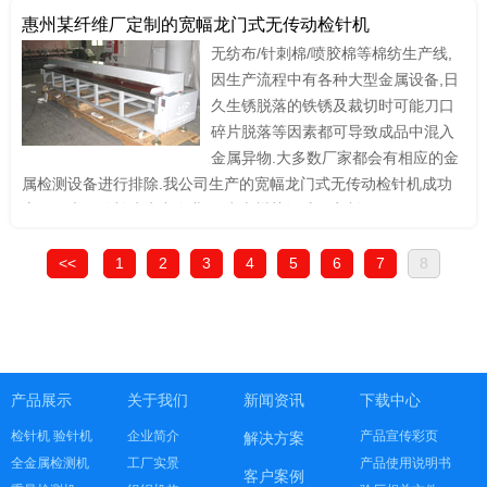
惠州某纤维厂定制的宽幅龙门式无传动检针机
无纺布/针刺棉/喷胶棉等棉纺生产线,
因生产流程中有各种大型金属设备,日
久生锈脱落的铁锈及裁切时可能刀口
碎片脱落等因素都可导致成品中混入
金属异物.大多数厂家都会有相应的金
属检测设备进行排除.我公司生产的宽幅龙门式无传动检针机成功
应用于大量的棉纺生产企业,图为惠州某纤维厂定制
<<
1
2
3
4
5
6
7
8
产品展示
关于我们
新闻资讯
下载中心
检针机 验针机
企业简介
产品宣传彩页
解决方案
全金属检测机
工厂实景
产品使用说明书
客户案例