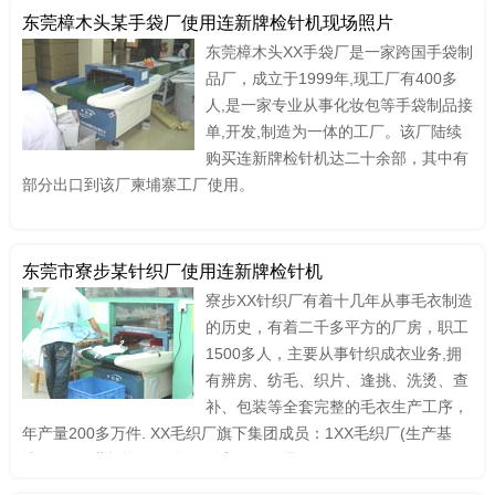
东莞樟木头某手袋厂使用连新牌检针机现场照片
东莞樟木头XX手袋厂是一家跨国手袋制
品厂，成立于1999年,现工厂有400多
人,是一家专业从事化妆包等手袋制品接
单,开发,制造为一体的工厂。该厂陆续
购买连新牌检针机达二十余部，其中有
部分出口到该厂柬埔寨工厂使用。
东莞市寮步某针织厂使用连新牌检针机
寮步XX针织厂有着十几年从事毛衣制造
的历史，有着二千多平方的厂房，职工
1500多人，主要从事针织成衣业务,拥
有辨房、纺毛、织片、逢挑、洗烫、查
补、包装等全套完整的毛衣生产工序，
年产量200多万件. XX毛织厂旗下集团成员：1XX毛织厂(生产基
地).2XX物业投资有限公司(外贸国际名品仓