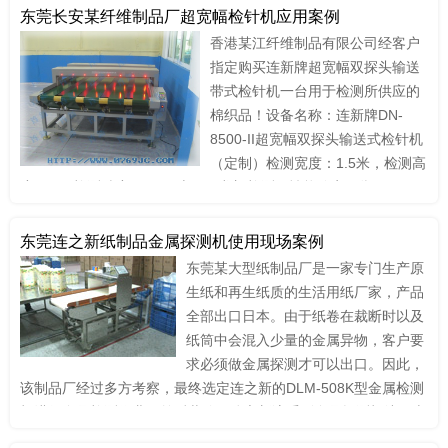
理体系。
东莞长安某纤维制品厂超宽幅检针机应用案例
香港某江纤维制品有限公司经客户
指定购买连新牌超宽幅双探头输送
带式检针机一台用于检测所供应的
棉织品！设备名称：连新牌DN-
8500-II超宽幅双探头输送式检针机
（定制）检测宽度：1.5米，检测高
度15cm 检测精度1.0mm 上下双龙门检测，性能稳定可靠！
东莞连之新纸制品金属探测机使用现场案例
东莞某大型纸制品厂是一家专门生产原
生纸和再生纸质的生活用纸厂家，产品
全部出口日本。由于纸卷在裁断时以及
纸筒中会混入少量的金属异物，客户要
求必须做金属探测才可以出口。因此，
该制品厂经过多方考察，最终选定连之新的DLM-508K型金属检测
机进行金属检测作业，前后共购买连之新该系列金属探测机达三十
多台......