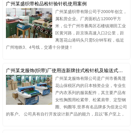
广州某盛织带检品检针验针机使用案例
广州某盛织带有限公司于2000年创立，
属私营企业。厂房面积占12000平方
米，位于广州市番禺区石楼镇潮田工业
区黄河路，距京珠高速入口2公里，距
离莲花山港码头只需5分钟车程，临近
广州地铁3、4号线，交通十分便捷！
广州某龙服饰(织带)厂使用连新牌挂式检针机及输送式检针机
广州某龙服饰有限公司是广州市番禺莲
花山保税区内的日本独资企业，专业生
产内衣系列的服装配件，其主要产品有
女性胸围用松紧带、松紧肩带、定型钢
圈、钩圈等,世界有名品牌多为佰龙公司
的客户。 公司具有自行开发设计新产品的能力，且以"客户至上，
质量第一"为一贯宗旨。自从在中国设厂以来，一直采用"全员质量
管理"的模式，经过多年来的努力，佰龙公司的产品质量及服务于