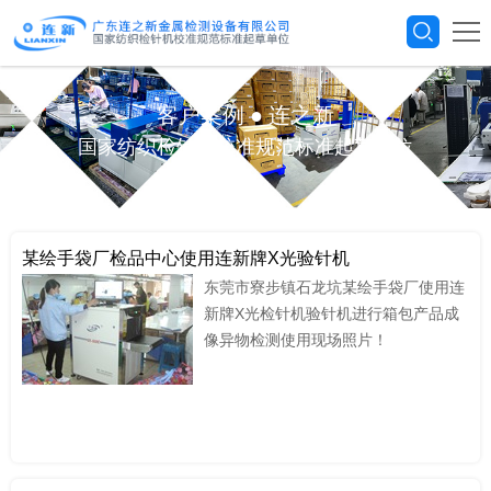
客户案例
●
连之新
国家纺织检针机校准规范标准起草单位
某绘手袋厂检品中心使用连新牌X光验针机
东莞市寮步镇石龙坑某绘手袋厂使用连
新牌X光检针机验针机进行箱包产品成
像异物检测使用现场照片！