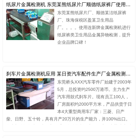
客户的理念已在业界内广为知晓。
纸尿片金属检测机 东莞某熊纸尿片厂顺德纸尿裤厂使用连新
东莞某熊纸尿片厂、顺德某洁纸尿裤
厂、珠海保税区盈某卫生用品
厂。。。。使用连新牌金属检测机进行
纸尿裤类卫生用品金属异物检测，提升
企业品牌口碑！
刹车片金属检测机应用 某日资汽车配件生产厂金属检测机应
东莞桥头XXX汽车零件厂始建于2003年
5月，总投资约2500万港币。主力生产
汽车用鼓式刹车片。现有员工100人，
厂房面积约2000平方米，产品供货于日
本4大重型商用车厂家：三菱、日产
柴、日野、五十铃，具有月产20万片的生产能力，并100%出口。
绝大部分设备由日本引入，采用自动控制，主要工序用电脑或大型
PLC来实现自动生产。2006年，本厂已通过ISO/TS16949质量管